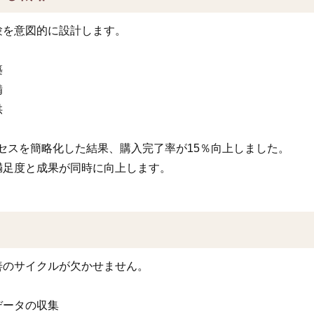
験を意図的に設計します。
築
備
供
セスを簡略化した結果、購入完了率が15％向上しました。
満足度と成果が同時に向上します。
善のサイクルが欠かせません。
データの収集